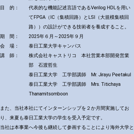
目 的：
代表的な機能記述言語であるVerilog HDLを用い
てFPGA（IC（集積回路）とLSI（大規模集積回
路））の設計ができる技術者を養成すること。
期 間：
2025年６月～2025年９月
会 場：
泰日工業大学キャンパス
講 師：
株式会社キャストリコ 本社営業本部開発営業
部 石渡哲生
泰日工業大学 工学部講師 Mr. Jirayu Peetakul
泰日工業大学 工学部講師 Mrs. Titichaya
Thanamitsomboon
また、当社本社にてインターンシップを２か月間実施してお
り、来夏も泰日工業大学の学生を受入予定です。
当社は本事業へ今後も継続して参画することにより海外大学と