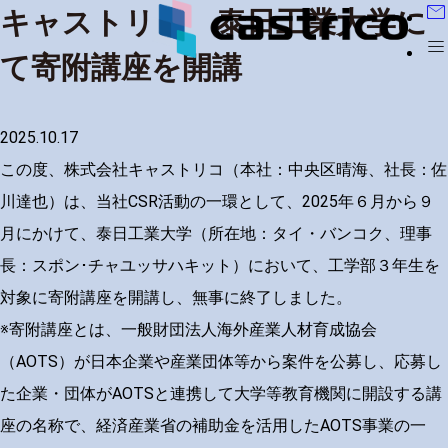
mail
キャストリコ 泰日工業大学に
menu
て寄附講座を開講
2025.10.17
この度、株式会社キャストリコ（本社：中央区晴海、社長：佐
川達也）は、当社CSR活動の一環として、2025年６月から９
月にかけて、泰日工業大学（所在地：タイ・バンコク、理事
長：スポン･チャユッサハキット）において、工学部３年生を
対象に寄附講座を開講し、無事に終了しました。
※寄附講座とは、一般財団法人海外産業人材育成協会
（AOTS）が日本企業や産業団体等から案件を公募し、応募し
た企業・団体がAOTSと連携して大学等教育機関に開設する講
座の名称で、経済産業省の補助金を活用したAOTS事業の一