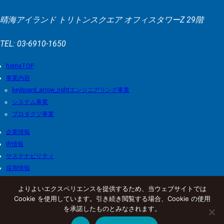
晴海アイランド トリトンスクエア オフィスタワーZ 29階
TEL: 03-6910-1650
TOP
事業内容
エンジニアリング事業
システム事業
プロダクツ事業
企業情報
IR情報
サステナビリティ
採用情報
個人情報保護方針
よりよいエクスペリエンスを提供するため、当ウェブサイトでは
Cookie を使用しています。引き続き閲覧する場合、Cookie の使用
© 2026 castrico co., ltd.
を承諾したものとみなされます。