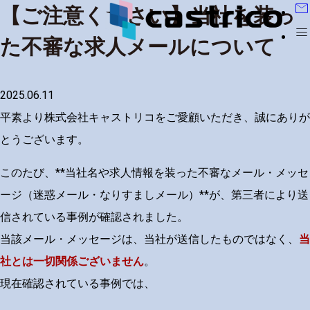
mail
【ご注意ください】当社を装っ
menu
た不審な求人メールについて
2025.06.11
平素より株式会社キャストリコをご愛顧いただき、誠にありが
とうございます。
このたび、
**
当社名や求人情報を装った不審なメール・メッセ
ージ（迷惑メール・なりすましメール）
**
が、第三者により送
信されている事例が確認されました。
当該メール・メッセージは、当社が送信したものではなく、
当
社とは一切関係ございません
。
現在確認されている事例では、