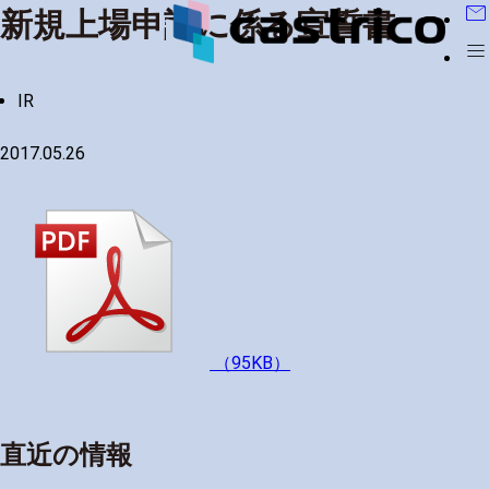
mail
新規上場申請に係る宣誓書
menu
IR
2017.05.26
（95KB）
直近の情報