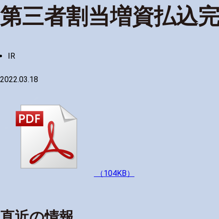
第三者割当増資払込
IR
2022.03.18
（104KB）
直近の情報